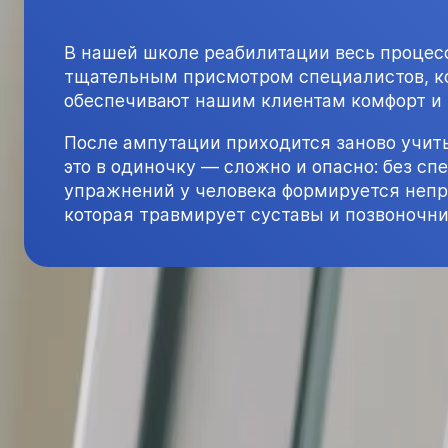
В нашей школе реабилитации весь процес
тщательным присмотром специалистов, к
обеспечивают нашим клиентам комфорт и
После ампутации приходится заново учить
это в одиночку — сложно и опасно: без с
упражнений у человека формируется непр
которая травмирует суставы и позвоночни