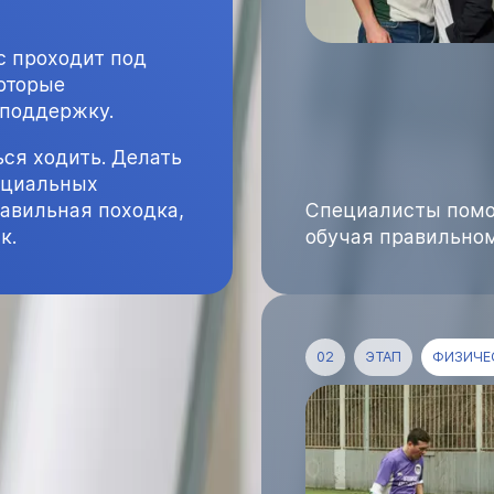
с проходит под
оторые
 поддержку.
ся ходить. Делать
пециальных
авильная походка,
Специалисты помог
к.
обучая правильном
02
ЭТАП
ФИЗИЧЕ