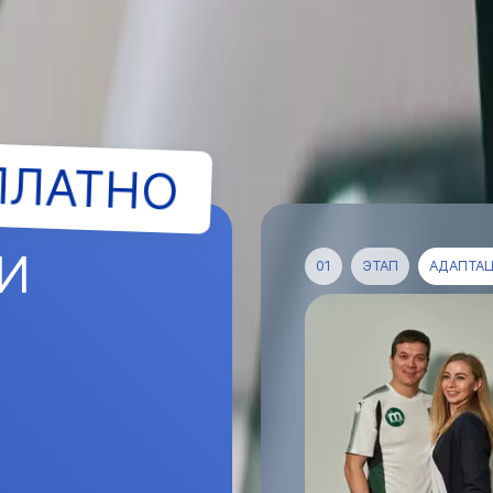
ПЛАТНО
И
01
ЭТАП
АДАПТАЦ