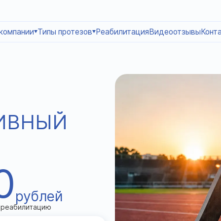
компании
Типы протезов
Реабилитация
Видеоотзывы
Конт
ИВНЫЙ
0
рублей
 реабилитацию