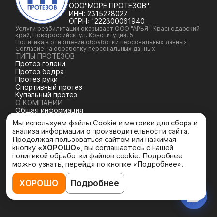
ООО"МОРЕ ПРОТЕЗОВ"
ИНН:
2315228027
ОГРН:
1222300061940
Услуги реабилитации оказывает ООО "АРЬЯ", Краснодарский
край, Новороссийск, ул. Конституции, 5
Политика в отношении обработки персональных данных
Согласие на обработку персональных данных
ТИПЫ ПРОТЕЗОВ
Протез голени
Протез бедра
Протез руки
Спортивный протез
Купальный протез
О КОМПАНИИ
Общая информация
Команда
Мы используем файлы Cookie и метрики для сбора и
История компании
анализа информации о производительности сайта.
Контакты
Продолжая пользоваться сайтом или нажимая
Отзывы
кнопку
«ХОРОШО»
, вы соглашаетесь с нашей
политикой обработки файлов cookie. Подробнее
можно узнать, перейдя по кнопке «Подробнее».
ХОРОШО
Подробнее
Разработка
сайта