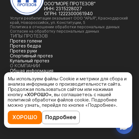
ООО"МОРЕ ПРОТЕЗОВ"
ИНН:
2315228027
ОГРН:
1222300061940
Услуги реабилитации оказывает ООО "АРЬЯ", Краснодарский
край, Новороссийск, ул. Конституции, 5
Политика в отношении обработки персональных данных
Согласие на обработку персональных данных
ТИПЫ ПРОТЕЗОВ
Протез голени
Протез бедра
Протез руки
Спортивный протез
Купальный протез
О КОМПАНИИ
Общая информация
Команда
Мы используем файлы Cookie и метрики для сбора и
История компании
анализа информации о производительности сайта.
Контакты
Продолжая пользоваться сайтом или нажимая
Отзывы
кнопку
«ХОРОШО»
, вы соглашаетесь с нашей
политикой обработки файлов cookie. Подробнее
можно узнать, перейдя по кнопке «Подробнее».
ХОРОШО
Подробнее
Разработка
сайта