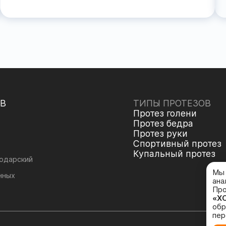
ОВ
ТИПЫ ПРОТЕЗОВ
Протез голени
Протез бедра
Протез руки
Спортивный протез
Купальный протез
нодарский
Мы 
нных
ана
Про
«Х
обр
пер